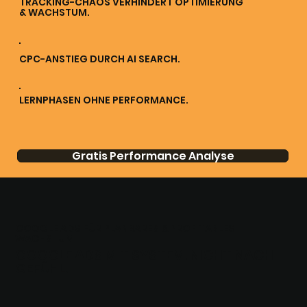
TRACKING-CHAOS VERHINDERT OPTIMIERUNG
& WACHSTUM.
CPC-ANSTIEG DURCH AI SEARCH.
LERNPHASEN OHNE PERFORMANCE.
Gratis Performance Analyse
GOOGLE ADS FÜR PLANBARES & PROFITABLES
WACHSTUM
GOOGLE ADS MIT SYSTEM. NICHT NACH
GEFÜHL.