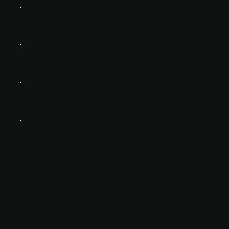
01
KURZE ANFRAGE
PERFORMANCE-ANALYSE
02
KLARE EMPFEHLUNG
(GO/NO-GO)
03
UMSETZUNG BZW. SAUBERE
04
ÜBERGABE
Erst
Go/NoGo-
Klarheit, dann die präzise Umsetzung.
PERFORMANCE ANALYSE (FREE)