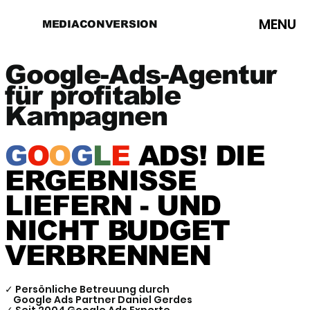
MENU
MEDIACONVERSION
Google-Ads-Agentur
für profitable
Kampagnen
G
O
O
G
L
E
ADS! DIE
ERGEBNISSE
LIEFERN - UND
NICHT BUDGET
VERBRENNEN
✓ Persönliche Betreuung durch
Google Ads Partner Daniel Gerdes