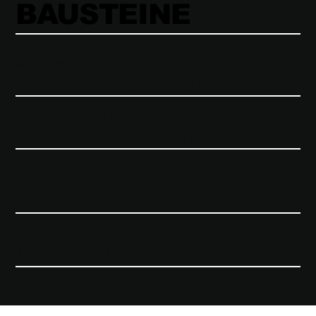
BAUSTEINE
STRATEGIE & STRUKTUR
Konto-Setup & strategisch aufgebaute Kampagnen
TRACKING & DATENBASIS
GA4, Conversions, Zielgruppensignale
PERFORMANCE-OPTIMIERUNG
Laufende Optimierung von Geboten, Anzeigen und
Suchanfragen
SKALIERUNG
Budgetsteuerung, Automatisierung, Tests