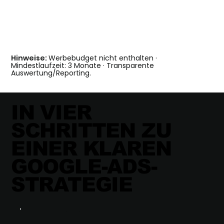
Hinweise:
Werbebudget nicht enthalten ·
Mindestlaufzeit: 3 Monate · Transparente
Auswertung/Reporting.
IN VIER
SCHRITTEN ZU
EINER KLAREN
GOOGLE-ADS-
STRATEGIE
DER ABLAUF
⬇︎