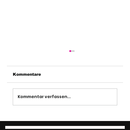
Kommentare
Kommentar verfassen...
Lokales, nationales und
internationales SEO: Vertiefte
Strategiewahl und Umsetzung –