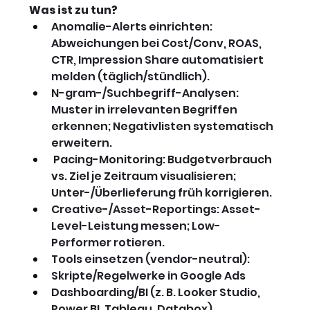
Was ist zu tun?
Anomalie-Alerts einrichten: 
Abweichungen bei Cost/Conv, ROAS, 
CTR, Impression Share automatisiert 
melden (täglich/stündlich).
N-gram-/Suchbegriff-Analysen: 
Muster in irrelevanten Begriffen 
erkennen; Negativlisten systematisch 
erweitern.
 Pacing-Monitoring: Budgetverbrauch 
vs. Ziel je Zeitraum visualisieren; 
Unter-/Überlieferung früh korrigieren.
Creative-/Asset-Reportings: Asset-
Level-Leistung messen; Low-
Performer rotieren.
Tools einsetzen (vendor-neutral): 
Skripte/Regelwerke in Google Ads
Dashboarding/BI (z. B. Looker Studio, 
Power BI, Tableau, Databox)