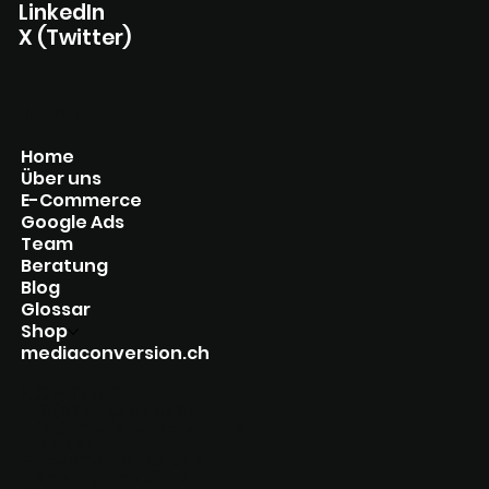
LinkedIn
X (Twitter)
MENU
Home
Über uns
E-Commerce
Google Ads
Team
Beratung
Blog
Glossar
Shop
mediaconversion.ch
KONTAKT
+49 (0) 40 56 06 95 95
info@mediaconversion.de​
ADRESSE
Stresemannallee 54B
Hamburg Eimsbüttel