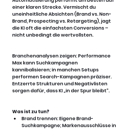
Automatisierung performt am besten auf 
einer klaren Strecke. Vermischt du 
uneinheitliche Absichten (Brand vs. Non-
Brand, Prospecting vs. Retargeting), jagt 
die KI oft die einfachsten Conversions – 
nicht unbedingt die wertvollsten.
Branchenanalysen zeigen: Performance 
Max kann Suchkampagnen 
kannibalisieren; in manchen Setups 
performen Search-Kampagnen präziser. 
Entzerrte Strukturen und Negativlisten 
sorgen dafür, dass KI „in der Spur bleibt“.
Was ist zu tun?
Brand trennen: Eigene Brand-
Suchkampagne; Markenausschlüsse in 