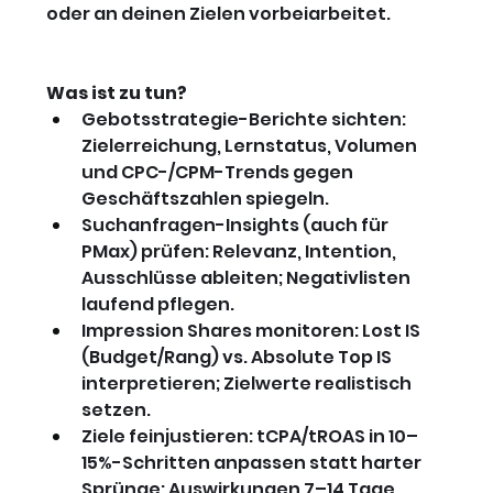
oder an deinen Zielen vorbeiarbeitet.
Was ist zu tun?
Gebotsstrategie-Berichte sichten: 
Zielerreichung, Lernstatus, Volumen 
und CPC-/CPM-Trends gegen 
Geschäftszahlen spiegeln.
Suchanfragen-Insights (auch für 
PMax) prüfen: Relevanz, Intention, 
Ausschlüsse ableiten; Negativlisten 
laufend pflegen.
Impression Shares monitoren: Lost IS 
(Budget/Rang) vs. Absolute Top IS 
interpretieren; Zielwerte realistisch 
setzen.
Ziele feinjustieren: tCPA/tROAS in 10–
15%-Schritten anpassen statt harter 
Sprünge; Auswirkungen 7–14 Tage 