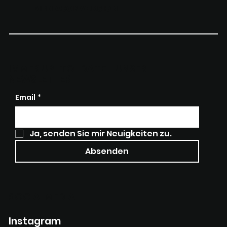
Eine umfassende
MEDIACONVERSION
Zusammenfassung
IMMER UP-TO-DATE - UNSER
NEWSLETTER
Email
*
Ja, senden Sie mir Neuigkeiten zu.
Absenden
SOCIALMEDIA
Instagram