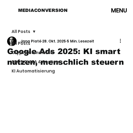
MENU
MEDIACONVERSION
All Posts
Jana Platé
28. Okt. 2025
5 Min. Lesezeit
All Posts
Google Ads 2025: KI smart
Crypto Commerce
nutzen, menschlich steuern
SEO2.0, SEA & Content
KI Automatisierung